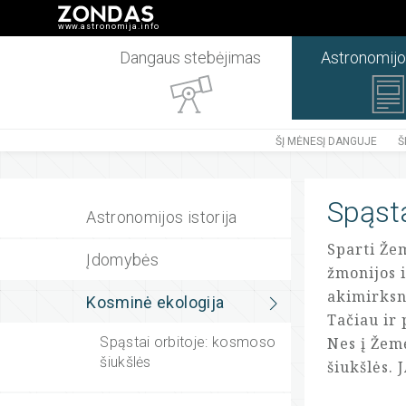
www.astronomija.info
Dangaus stebėjimas
Astronomijo
ŠĮ MĖNESĮ DANGUJE
Š
Spąsta
Astronomijos istorija
Sparti Žem
Įdomybės
žmonijos i
akimirksn
Kosminė ekologija
Tačiau ir 
Spąstai orbitoje: kosmoso
Nes į Žem
šiukšlės
šiukšlės. 