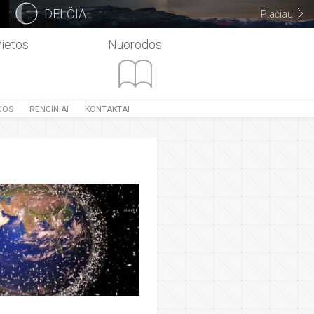
DELČIA
Plačiau
vietos
Nuorodos
JOS
RENGINIAI
KONTAKTAI