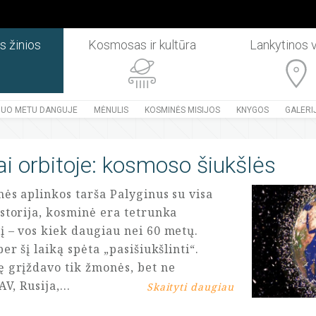
s žinios
Kosmosas ir kultūra
Lankytinos 
IUO METU DANGUJE
MĖNULIS
KOSMINĖS MISIJOS
KNYGOS
GALERI
i orbitoje: kosmoso šiukšlės
ės aplinkos tarša Palyginus su visa
storija, kosminė era tetrunka
į – vos kiek daugiau nei 60 metų.
per šį laiką spėta „pasišiukšlinti“.
ę grįždavo tik žmonės, bet ne
JAV, Rusija,…
Skaityti daugiau