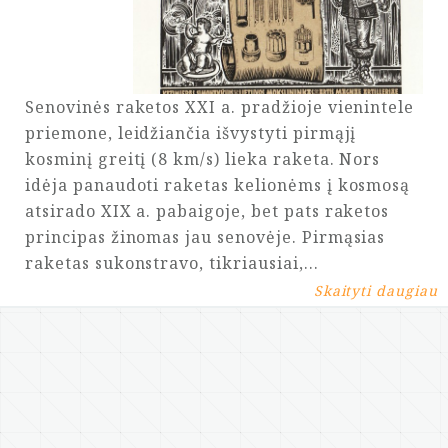
Senovinės raketos XXI a. pradžioje vienintele
priemone, leidžiančia išvystyti pirmąjį
kosminį greitį (8 km/s) lieka raketa. Nors
idėja panaudoti raketas kelionėms į kosmosą
atsirado XIX a. pabaigoje, bet pats raketos
principas žinomas jau senovėje. Pirmąsias
raketas sukonstravo, tikriausiai,…
Skaityti daugiau