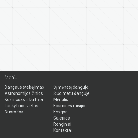
Meniu
Dangaus stebėjimas
Šį mėnesį danguje
Astronomijos žinios
Šiuo metu danguje
Kosmosas ir kultūra
Mėnulis
Lankytinos vietos
Kosminės misijos
Nuorodos
Knygos
Galerijos
Renginiai
Kontaktai