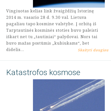
Vingiuotas kelias link žvaigždžių Istorinę
2014 m. vasario 28 d. 9.30 val. Lietuva
pagaliau tapo kosmine valstybe. Į orbitą iš
Tarptautinės kosminės stoties buvo paleisti
iškart net tu „tautiniai“ palydovai. Nors tai
buvo mažas postūmis „kubiukams“, bet
didelis…
Skaityti daugiau
Katastrofos kosmose