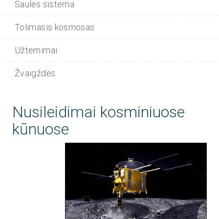
Saulės sistema
Tolimasis kosmosas
Užtemimai
Žvaigždės
Nusileidimai kosminiuose
kūnuose