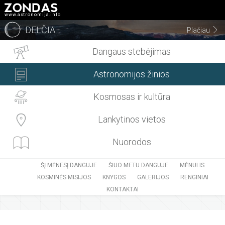
www.astronomija.info
DELČIA
Plačiau
Dangaus stebėjimas
Astronomijos žinios
Kosmosas ir kultūra
Lankytinos vietos
Nuorodos
ŠĮ MĖNESĮ DANGUJE
ŠIUO METU DANGUJE
MĖNULIS
KOSMINĖS MISIJOS
KNYGOS
GALERIJOS
RENGINIAI
KONTAKTAI