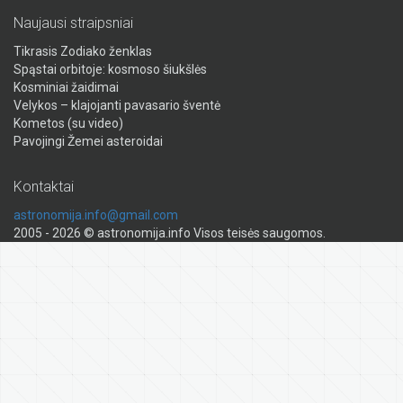
Naujausi straipsniai
Tikrasis Zodiako ženklas
Spąstai orbitoje: kosmoso šiukšlės
Kosminiai žaidimai
Velykos – klajojanti pavasario šventė
Kometos (su video)
Pavojingi Žemei asteroidai
Kontaktai
astronomija.info@gmail.com
2005 - 2026 © astronomija.info Visos teisės saugomos.