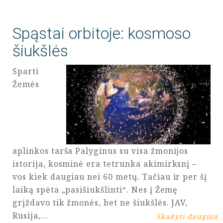
Spąstai orbitoje: kosmoso
šiukšlės
Sparti
Žemės
aplinkos tarša Palyginus su visa žmonijos
istorija, kosminė era tetrunka akimirksnį –
vos kiek daugiau nei 60 metų. Tačiau ir per šį
laiką spėta „pasišiukšlinti“. Nes į Žemę
grįždavo tik žmonės, bet ne šiukšlės. JAV,
Rusija,…
Skaityti daugiau