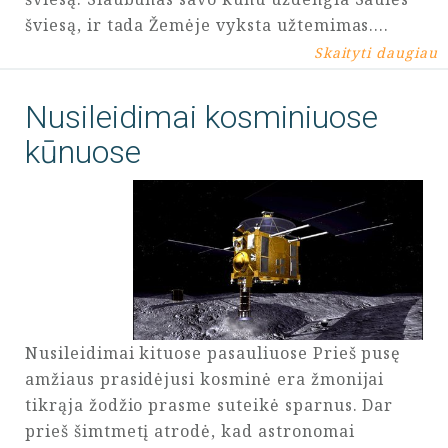
šviesą, ir tada Žemėje vyksta užtemimas.…
Skaityti daugiau
Nusileidimai kosminiuose
kūnuose
Nusileidimai kituose pasauliuose Prieš pusę
amžiaus prasidėjusi kosminė era žmonijai
tikrąja žodžio prasme suteikė sparnus. Dar
prieš šimtmetį atrodė, kad astronomai