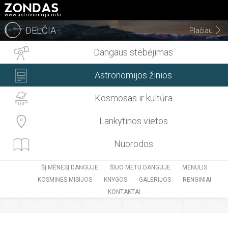
www.astronomija.info
DELČIA
Plačiau
Dangaus stebėjimas
Astronomijos žinios
Kosmosas ir kultūra
Lankytinos vietos
Nuorodos
ŠĮ MĖNESĮ DANGUJE
ŠIUO METU DANGUJE
MĖNULIS
KOSMINĖS MISIJOS
KNYGOS
GALERIJOS
RENGINIAI
KONTAKTAI