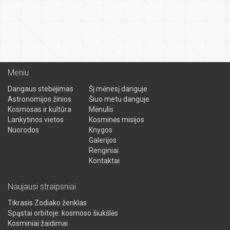
Meniu
Dangaus stebėjimas
Šį mėnesį danguje
Astronomijos žinios
Šiuo metu danguje
Kosmosas ir kultūra
Mėnulis
Lankytinos vietos
Kosminės misijos
Nuorodos
Knygos
Galerijos
Renginiai
Kontaktai
Naujausi straipsniai
Tikrasis Zodiako ženklas
Spąstai orbitoje: kosmoso šiukšlės
Kosminiai žaidimai