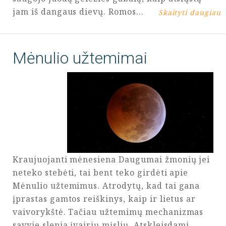
jam iš dangaus dievų. Romos…
Skaityti daugiau
Mėnulio užtemimai
Kraujuojanti mėnesiena Daugumai žmonių jei
neteko stebėti, tai bent teko girdėti apie
Mėnulio užtemimus. Atrodytų, kad tai gana
įprastas gamtos reiškinys, kaip ir lietus ar
vaivorykštė. Tačiau užtemimų mechanizmas
savyje slepia įvairių mįslių. Atskleisdami