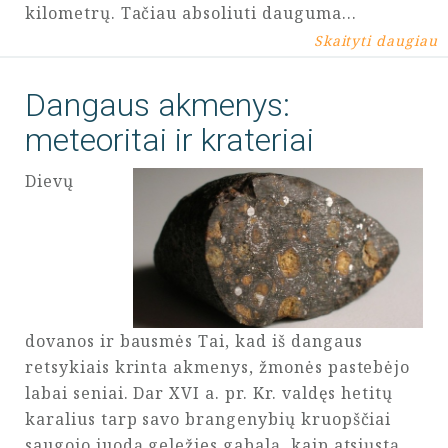
kilometrų. Tačiau absoliuti dauguma…
Skaityti daugiau
Dangaus akmenys:
meteoritai ir krateriai
Dievų
dovanos ir bausmės Tai, kad iš dangaus
retsykiais krinta akmenys, žmonės pastebėjo
labai seniai. Dar XVI a. pr. Kr. valdęs hetitų
karalius tarp savo brangenybių kruopščiai
saugojo juodą geležies gabalą, kaip atsiųstą