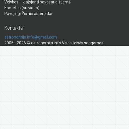
Velykos – klajojanti pavasario šventė
Kometos (su video)
Pavojingi Žemei asteroidai
Kontaktai
astronomija.info@gmail.com
2005 - 2026 © astronomija.info Visos teisės saugomos.