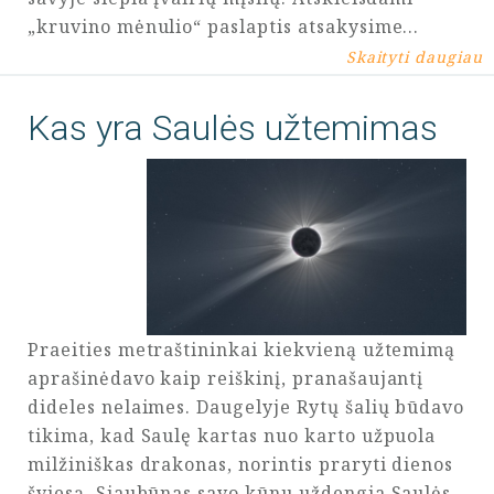
„kruvino mėnulio“ paslaptis atsakysime…
Skaityti daugiau
Kas yra Saulės užtemimas
Praeities metraštininkai kiekvieną užtemimą
aprašinėdavo kaip reiškinį, pranašaujantį
dideles nelaimes. Daugelyje Rytų šalių būdavo
tikima, kad Saulę kartas nuo karto užpuola
milžiniškas drakonas, norintis praryti dienos
šviesą. Siaubūnas savo kūnu uždengia Saulės