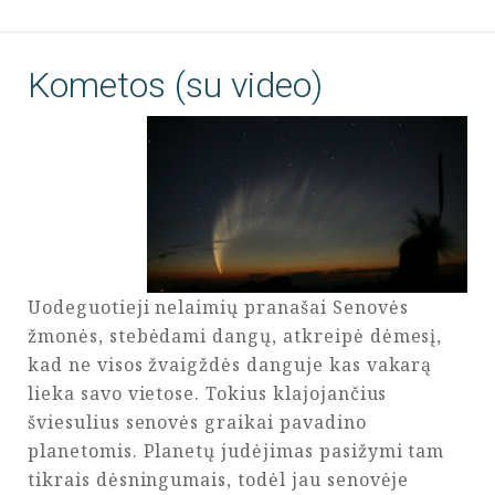
Kometos (su video)
Uodeguotieji nelaimių pranašai Senovės
žmonės, stebėdami dangų, atkreipė dėmesį,
kad ne visos žvaigždės danguje kas vakarą
lieka savo vietose. Tokius klajojančius
šviesulius senovės graikai pavadino
planetomis. Planetų judėjimas pasižymi tam
tikrais dėsningumais, todėl jau senovėje