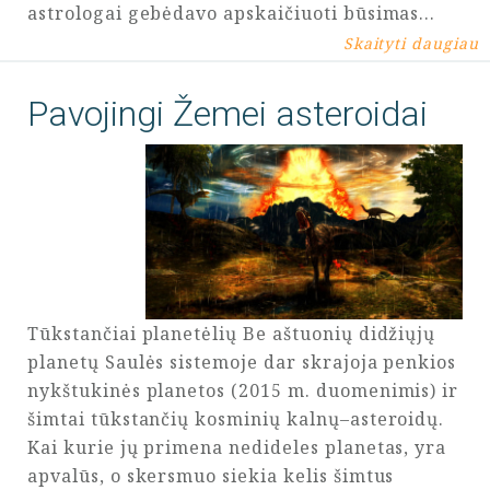
astrologai gebėdavo apskaičiuoti būsimas…
Skaityti daugiau
Pavojingi Žemei asteroidai
Tūkstančiai planetėlių Be aštuonių didžiųjų
planetų Saulės sistemoje dar skrajoja penkios
nykštukinės planetos (2015 m. duomenimis) ir
šimtai tūkstančių kosminių kalnų–asteroidų.
Kai kurie jų primena nedideles planetas, yra
apvalūs, o skersmuo siekia kelis šimtus