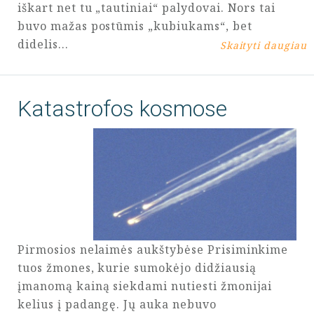
iškart net tu „tautiniai“ palydovai. Nors tai
buvo mažas postūmis „kubiukams“, bet
didelis…
Skaityti daugiau
Katastrofos kosmose
Pirmosios nelaimės aukštybėse Prisiminkime
tuos žmones, kurie sumokėjo didžiausią
įmanomą kainą siekdami nutiesti žmonijai
kelius į padangę. Jų auka nebuvo