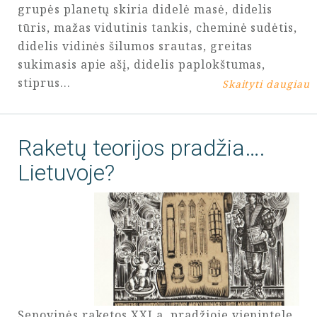
grupės planetų skiria didelė masė, didelis
tūris, mažas vidutinis tankis, cheminė sudėtis,
didelis vidinės šilumos srautas, greitas
sukimasis apie ašį, didelis paplokštumas,
stiprus…
Skaityti daugiau
Raketų teorijos pradžia….
Lietuvoje?
Senovinės raketos XXI a. pradžioje vienintele