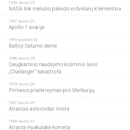
1994 sausio 25
NASA link mėnulio paleido erdvėlaivį Klementina
1967 sausio 26
Apollo 1 avarija
1876 gruodžio 07
Baltoji Saturno dėmė
1986 sausio 28
Daugkartinio naudojimo kosminio laivo
„Challanger“ katastrofa
1974 sausio 29
Pirmasis praskriejimas pro Merkurijų
1807 sausio 29
Atrastas asteroidas Vesta
1996 sausio 31
Atrasta Hyakutake kometa