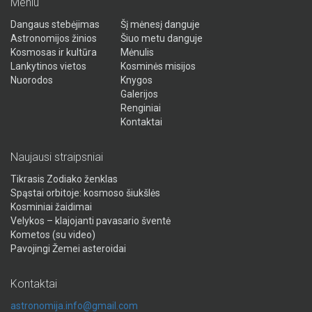
Meniu
Dangaus stebėjimas
Šį mėnesį danguje
Astronomijos žinios
Šiuo metu danguje
Kosmosas ir kultūra
Mėnulis
Lankytinos vietos
Kosminės misijos
Nuorodos
Knygos
Galerijos
Renginiai
Kontaktai
Naujausi straipsniai
Tikrasis Zodiako ženklas
Spąstai orbitoje: kosmoso šiukšlės
Kosminiai žaidimai
Velykos – klajojanti pavasario šventė
Kometos (su video)
Pavojingi Žemei asteroidai
Kontaktai
astronomija.info@gmail.com