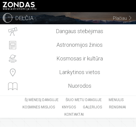
www.astronomija.info
DELČIA
Plačiau
Dangaus stebėjimas
Astronomijos žinios
Kosmosas ir kultūra
Lankytinos vietos
Nuorodos
ŠĮ MĖNESĮ DANGUJE
ŠIUO METU DANGUJE
MĖNULIS
KOSMINĖS MISIJOS
KNYGOS
GALERIJOS
RENGINIAI
KONTAKTAI