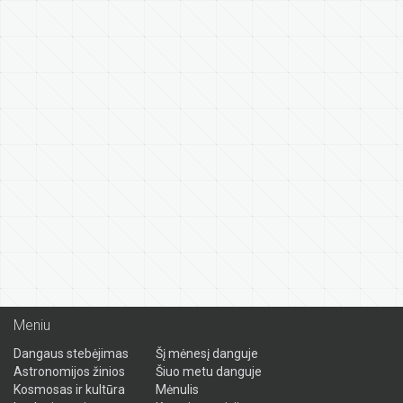
Meniu
Dangaus stebėjimas
Šį mėnesį danguje
Astronomijos žinios
Šiuo metu danguje
Kosmosas ir kultūra
Mėnulis