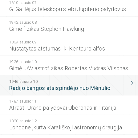
1610 sausio 07
G. Galilėjus teleskopu stebi Jupiterio palydovus
1942 sausio 08
Gimė fizikas Stephen Hawking
1839 sausio 09
Nustatytas atstumas iki Kentauro alfos
1936 sausio 10
Gimė JAV astrofizikas Robertas Vudras Vilsonas
1946 sausio 10
Radijo bangos atsispindėjo nuo Mėnulio
1787 sausio 11
Atrasti Urano palydovai Oberonas ir Titanija
1820 sausio 12
Londone įkurta Karališkoji astronomų draugija