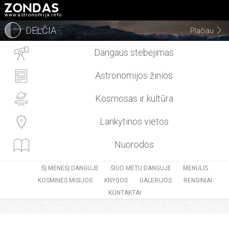
www.astronomija.info
DELČIA
Plačiau
Dangaus stebėjimas
Astronomijos žinios
Kosmosas ir kultūra
Lankytinos vietos
Nuorodos
ŠĮ MĖNESĮ DANGUJE
ŠIUO METU DANGUJE
MĖNULIS
KOSMINĖS MISIJOS
KNYGOS
GALERIJOS
RENGINIAI
KONTAKTAI