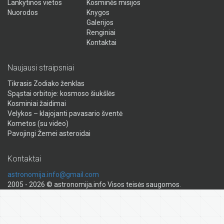
Lankytinos vietos
Kosminės misijos
Nuorodos
Knygos
Galerijos
Renginiai
Kontaktai
Naujausi straipsniai
Tikrasis Zodiako ženklas
Spąstai orbitoje: kosmoso šiukšlės
Kosminiai žaidimai
Velykos – klajojanti pavasario šventė
Kometos (su video)
Pavojingi Žemei asteroidai
Kontaktai
astronomija.info@gmail.com
2005 - 2026 © astronomija.info Visos teisės saugomos.