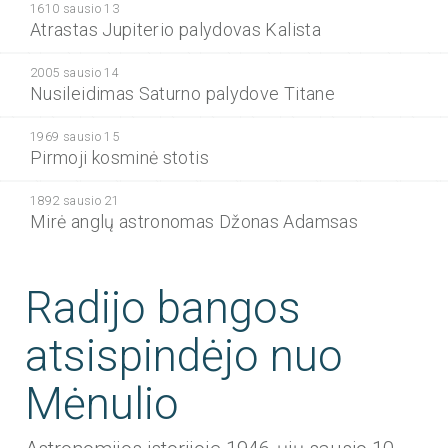
1610 sausio 13
Atrastas Jupiterio palydovas Kalista
2005 sausio 14
Nusileidimas Saturno palydove Titane
1969 sausio 15
Pirmoji kosminė stotis
1892 sausio 21
Mirė anglų astronomas Džonas Adamsas
Radijo bangos
atsispindėjo nuo
Mėnulio