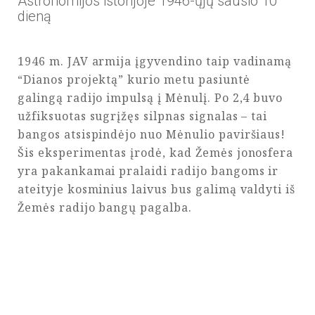
Astronomijos istorijoje 1946-ųjų sausio 10
dieną
1946 m. JAV armija įgyvendino taip vadinamą
“Dianos projektą” kurio metu pasiuntė
galingą radijo impulsą į Mėnulį. Po 2,4 buvo
užfiksuotas sugrįžęs silpnas signalas – tai
bangos atsispindėjo nuo Mėnulio paviršiaus!
Šis eksperimentas įrodė, kad Žemės jonosfera
yra pakankamai pralaidi radijo bangoms ir
ateityje kosminius laivus bus galimą valdyti iš
Žemės radijo bangų pagalba.